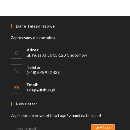
Dane Teleadresowe
Zapraszamy do kontaktu
Adres:
ul. Piusa XI 56 05-123 Chotomów
Telefon:
(+48) 535 922 439
Email:
Opens
sklep@fishup.pl
in
your
Newsletter
application
Zapisz sie do newslettera i bądź z nami na bieżąco!
WYŚLIJ