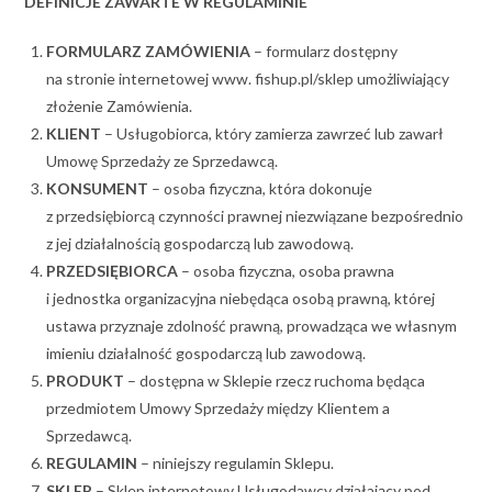
DEFINICJE ZAWARTE W REGULAMINIE
FORMULARZ ZAMÓWIENIA
– formularz dostępny
na stronie internetowej www. fishup.pl/sklep umożliwiający
złożenie Zamówienia.
KLIENT
– Usługobiorca, który zamierza zawrzeć lub zawarł
Umowę Sprzedaży ze Sprzedawcą.
KONSUMENT
– osoba fizyczna, która dokonuje
z przedsiębiorcą czynności prawnej niezwiązane bezpośrednio
z jej działalnością gospodarczą lub zawodową.
PRZEDSIĘBIORCA
– osoba fizyczna, osoba prawna
i jednostka organizacyjna niebędąca osobą prawną, której
ustawa przyznaje zdolność prawną, prowadząca we własnym
imieniu działalność gospodarczą lub zawodową.
PRODUKT
– dostępna w Sklepie rzecz ruchoma będąca
przedmiotem Umowy Sprzedaży między Klientem a
Sprzedawcą.
REGULAMIN
– niniejszy regulamin Sklepu.
SKLEP
– Sklep internetowy Usługodawcy działający pod