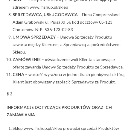
adresem www. fishup.pl/sklep
SPRZEDAWCA
,
USŁUGODAWCA
– Firma Compressland
Adam Grabowski ul. Piusa XI 56 kod pocztowy 05-123
Chotomów. NIP: 536-173-02-83
UMOWA SPRZEDAŻY
– Umowa Sprzedaży Produktu
zawarta między Klientem, a Sprzedawcą za pośrednictwem
Sklepu.
ZAMÓWIENIE
– oświadczenie woli Klienta stanowiące
ofertę zawarcia Umowy Sprzedaży Produktu ze Sprzedawcą.
CENA
– wartość wyrażona w jednostkach pieniężnych, którą
Klient jest obowiązany zapłacić Sprzedawcy za Produkt.
§ 3
INFORMACJE DOTYCZĄCE PRODUKTÓW ORAZ ICH
ZAMAWIANIA
Sklep www. fishup.pl/sklep prowadzi sprzedaż Produktów