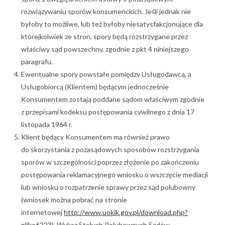
rozwiązywaniu sporów konsumenckich. Jeśli jednak nie
byłoby to możliwe, lub też byłoby niesatysfakcjonujące dla
którejkolwiek ze stron, spory będą rozstrzygane przez
właściwy sąd powszechny, zgodnie z pkt 4 niniejszego
paragrafu.
Ewentualne spory powstałe pomiędzy Usługodawcą, a
Usługobiorcą (Klientem) będącym jednocześnie
Konsumentem zostają poddane sądom właściwym zgodnie
z przepisami kodeksu postępowania cywilnego z dnia 17
listopada 1964 r.
Klient będący Konsumentem ma również prawo
do skorzystania z pozasądowych sposobów rozstrzygania
sporów w szczególności poprzez złożenie po zakończeniu
postępowania reklamacyjnego wniosku o wszczęcie mediacji
lub wniosku o rozpatrzenie sprawy przez sąd polubowny
(wniosek można pobrać na stronie
internetowej
http://www.uokik.gov.pl/download.php?
plik=6223)
. Wykaz Stałych Polubownych Sądów