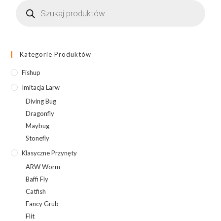
Wyszukiwarka
Black
produktów
Kategorie Produktów
Fishup
Imitacja Larw
Diving Bug
Dragonfly
Maybug
Stonefly
Klasyczne Przynęty
ARW Worm
Baffi Fly
Catfish
Fancy Grub
Flit