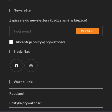
in
your
Newsletter
application
Zapisz sie do newslettera i bądź z nami na bieżąco!
WYŚLIJ
Akceptuje politykę prywatności
Śledź Nas
Opens
Opens
in
in
Ważne Linki
a
a
Regulamin
new
new
tab
tab
Polityka prywatności