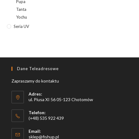
Pupa
Tanta
Yochu
Seria UV
Dane Teleadresowe
Zapraszamy do kontaktu
Adres:
ul. Piusa XI 56 05-123 Chotomów
Telefon:
(+48) 535 922 439
Email:
Opens
sklep@fishup.pl