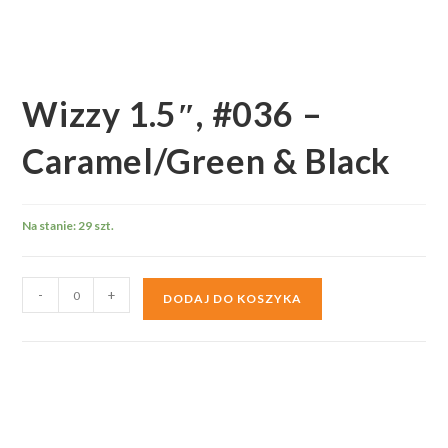
Wizzy 1.5″, #036 –
Caramel/Green & Black
Na stanie: 29 szt.
ilość
-
+
DODAJ DO KOSZYKA
Wizzy
1.5",
#036
-
Caramel/Green
&