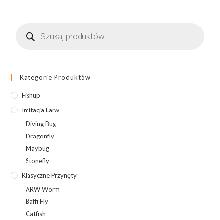
-
Green
Wyszukiwarka
Pumpkin
produktów
Brown/Red
&
Purple
Kategorie Produktów
Fishup
Imitacja Larw
Diving Bug
Dragonfly
Maybug
Stonefly
Klasyczne Przynęty
ARW Worm
Baffi Fly
Catfish