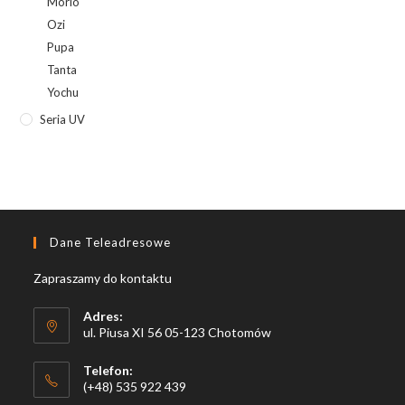
Morio
Ozi
Pupa
Tanta
Yochu
Seria UV
Dane Teleadresowe
Zapraszamy do kontaktu
Adres:
ul. Piusa XI 56 05-123 Chotomów
Telefon:
(+48) 535 922 439