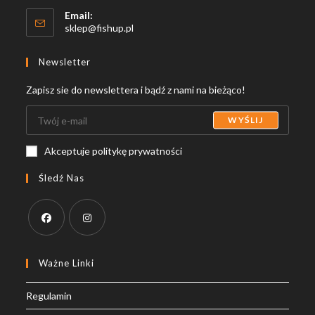
Email:
Opens
sklep@fishup.pl
in
your
Newsletter
application
Zapisz sie do newslettera i bądź z nami na bieżąco!
WYŚLIJ
Akceptuje politykę prywatności
Śledź Nas
Opens
Opens
in
in
Ważne Linki
a
a
Regulamin
new
new
tab
tab