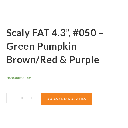
Scaly FAT 4.3”, #050 –
Green Pumpkin
Brown/Red & Purple
Na stanie: 38 szt.
ilość
-
+
DODAJ DO KOSZYKA
Scaly
FAT
4.3”,
#050