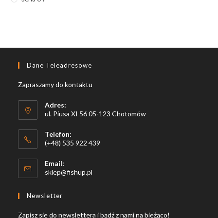
Dane Teleadresowe
Zapraszamy do kontaktu
Adres:
ul. Piusa XI 56 05-123 Chotomów
Telefon:
(+48) 535 922 439
Email:
Opens
sklep@fishup.pl
in
your
Newsletter
application
Zapisz sie do newslettera i bądź z nami na bieżąco!