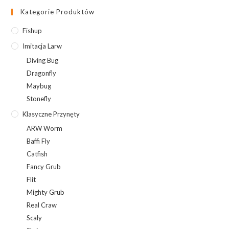
Kategorie Produktów
Fishup
Imitacja Larw
Diving Bug
Dragonfly
Maybug
Stonefly
Klasyczne Przynęty
ARW Worm
Baffi Fly
Catfish
Fancy Grub
Flit
Mighty Grub
Real Craw
Scaly