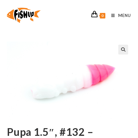
Koniec
treści
MENU
0
🔍
Pupa 1.5″, #132 –