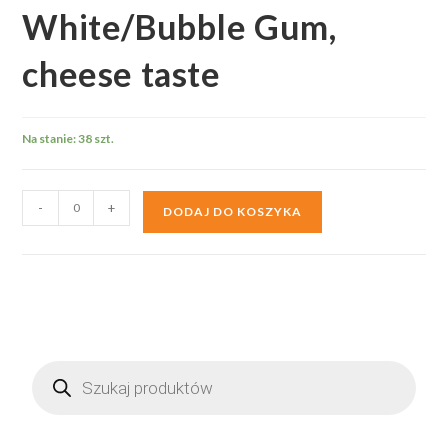
White/Bubble Gum,
cheese taste
Na stanie: 38 szt.
ilość
-
+
DODAJ DO KOSZYKA
Pupa
1.5",
#132
-
White/Bubble
Gum,
Wyszukiwarka
cheese
produktów
taste