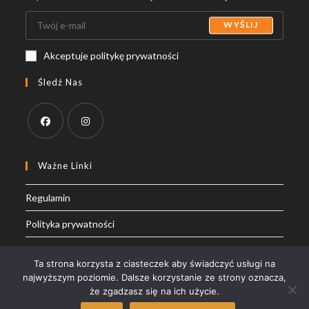
WYŚLIJ
Akceptuje politykę prywatności
Śledź Nas
Opens
Opens
in
in
Ważne Linki
a
a
Regulamin
new
new
tab
tab
Polityka prywatności
Moje konto
Ta strona korzysta z ciasteczek aby świadczyć usługi na
najwyższym poziomie. Dalsze korzystanie ze strony oznacza,
że zgadzasz się na ich użycie.