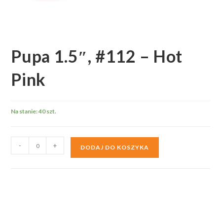
Pupa 1.5″, #112 – Hot
Pink
Na stanie: 40 szt.
ilość
-
+
DODAJ DO KOSZYKA
Pupa
1.5",
#112
-
Hot
Pink