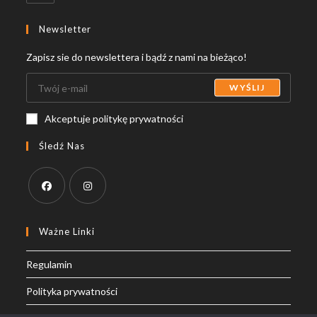
in
your
Newsletter
application
Zapisz sie do newslettera i bądź z nami na bieżąco!
WYŚLIJ
Akceptuje politykę prywatności
Śledź Nas
Opens
Opens
in
in
Ważne Linki
a
a
Regulamin
new
new
tab
tab
Polityka prywatności