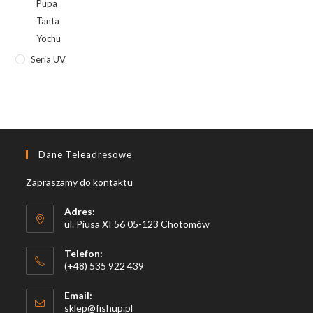
Pupa
Tanta
Yochu
Seria UV
Dane Teleadresowe
Zapraszamy do kontaktu
Adres:
ul. Piusa XI 56 05-123 Chotomów
Telefon:
(+48) 535 922 439
Email:
Opens
sklep@fishup.pl