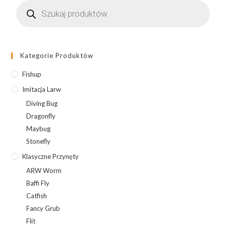
Wyszukiwarka
produktów
Kategorie Produktów
Fishup
Imitacja Larw
Diving Bug
Dragonfly
Maybug
Stonefly
Klasyczne Przynęty
ARW Worm
Baffi Fly
Catfish
Fancy Grub
Flit