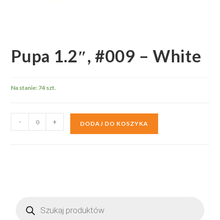
Pupa 1.2″, #009 – White
Na stanie: 74 szt.
ilość
-
+
DODAJ DO KOSZYKA
Pupa
1.2",
#009
-
White
Wyszukiwarka
produktów