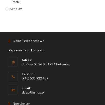
Yochu
Seria UV
Dane Teleadresowe
Zapraszamy do kontaktu
Adres:
ul. Piusa XI 56 05-123 Chotomów
Telefon:
(+48) 535 922 439
Email:
Opens
sklep@fishup.pl
in
your
Newsletter
application