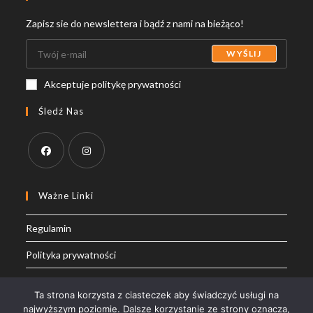
Zapisz sie do newslettera i bądź z nami na bieżąco!
WYŚLIJ
Akceptuje politykę prywatności
Śledź Nas
Opens
Opens
in
in
Ważne Linki
a
a
Regulamin
new
new
tab
tab
Polityka prywatności
Moje konto
Ta strona korzysta z ciasteczek aby świadczyć usługi na
najwyższym poziomie. Dalsze korzystanie ze strony oznacza,