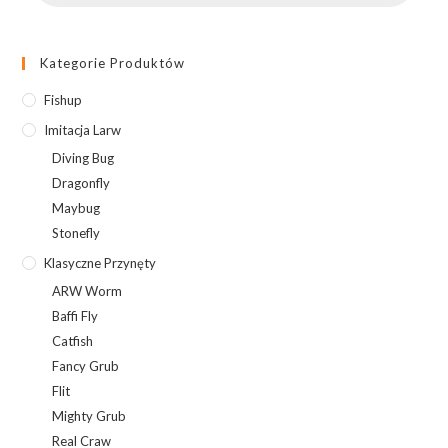
Kategorie Produktów
Fishup
Imitacja Larw
Diving Bug
Dragonfly
Maybug
Stonefly
Klasyczne Przynęty
ARW Worm
Baffi Fly
Catfish
Fancy Grub
Flit
Mighty Grub
Real Craw