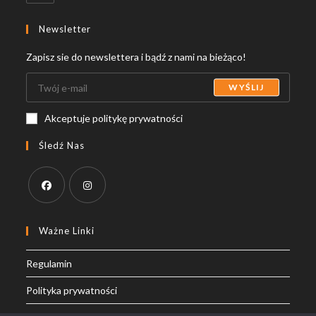
in
your
Newsletter
application
Zapisz sie do newslettera i bądź z nami na bieżąco!
WYŚLIJ
Akceptuje politykę prywatności
Śledź Nas
Opens
Opens
in
in
Ważne Linki
a
a
Regulamin
new
new
tab
tab
Polityka prywatności