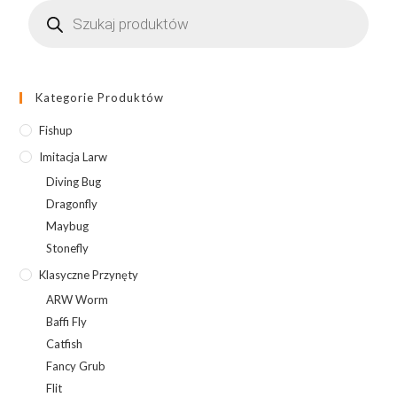
Wyszukiwarka
cheese
produktów
taste
Kategorie Produktów
Fishup
Imitacja Larw
Diving Bug
Dragonfly
Maybug
Stonefly
Klasyczne Przynęty
ARW Worm
Baffi Fly
Catfish
Fancy Grub
Flit