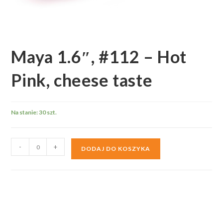
Maya 1.6″, #112 – Hot
Pink, cheese taste
Na stanie: 30 szt.
ilość
-
+
DODAJ DO KOSZYKA
Maya
1.6",
#112
-
Hot
Pink,