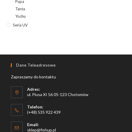
Pupa
Tanta
Yochu
Seria UV
Dane Teleadresowe
Zapraszamy do kontaktu
Adres:
ul. Piusa XI 56 05-123 Chotomów
Telefon:
(+48) 535 922 439
Email:
Opens
sklep@fishup.pl