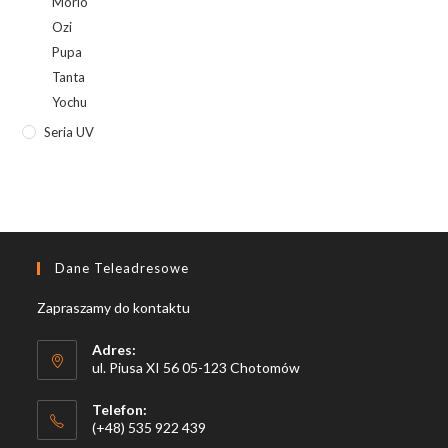
Morio
Ozi
Pupa
Tanta
Yochu
Seria UV
Dane Teleadresowe
Zapraszamy do kontaktu
Adres:
ul. Piusa XI 56 05-123 Chotomów
Telefon:
(+48) 535 922 439