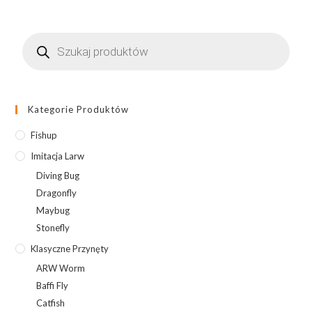
Mustard
Yellow,
Wyszukiwarka
cheese
produktów
taste
Kategorie Produktów
Fishup
Imitacja Larw
Diving Bug
Dragonfly
Maybug
Stonefly
Klasyczne Przynęty
ARW Worm
Baffi Fly
Catfish