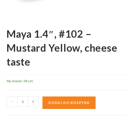
Maya 1.4″, #102 –
Mustard Yellow, cheese
taste
Na stanie: 38 szt.
ilość
-
+
DODAJ DO KOSZYKA
Maya
1.4",
#102
-