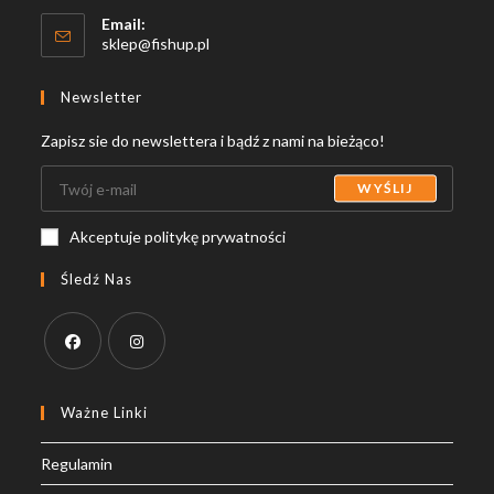
Email:
Opens
sklep@fishup.pl
in
your
Newsletter
application
Zapisz sie do newslettera i bądź z nami na bieżąco!
WYŚLIJ
Akceptuje politykę prywatności
Śledź Nas
Opens
Opens
in
in
Ważne Linki
a
a
Regulamin
new
new
tab
tab